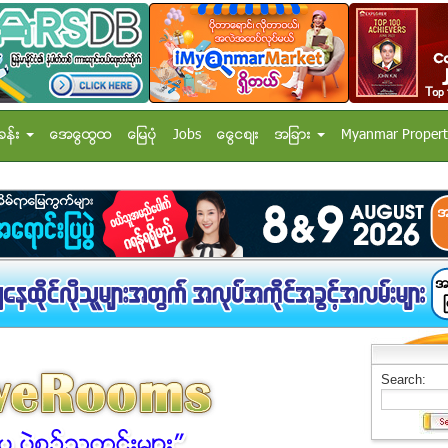
ခန္း
အေထြေထြ
ေျမပံု
Jobs
ေငြေစ်း
အျခား
Myanmar Propert
Search: