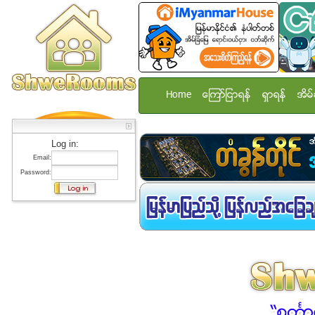
Home
ေၾကာ္ျငာရန္
ရွာရန္
အိမ္
Log in:
Email:
Password: