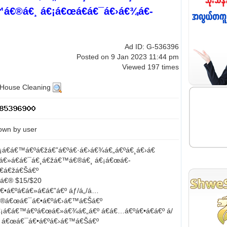
™á€®á€¸ á€¡á€œá€­á€¯á€›á€¾á€­
Ad ID: G-536396
Posted on 9 Jan 2023 11:44 pm
Viewed 197 times
/House Cleaning
own by user
€¡á€­á€™á€ºá€žá€”á€ºá€·á€›á€¾á€„á€ºá€¸á€›á€
á€»á€­á€¯á€¸á€žá€™á€®á€¸ á€¡á€œá€­
€­á€žá€Šá€º
›á€® $15/$20
á€ºá€á€»á€­á€”á€º áƒ/á„/á…
€®á€œá€¯á€•á€ºá€›á€™á€Šá€º
¡á€­á€™á€ºá€œá€»á€¾á€„á€º á€á€…á€ºá€•á€á€º á/
€º á€œá€¯á€•á€ºá€›á€™á€Šá€º