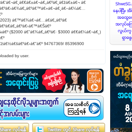
ºá€‘á€¬á€¸á€€á€±á€¬á€„á€ºá€¸á€žá€±á€¬ á€
á€ºá€›á€¾á€„á€ºá€™á€»á€¬á€¸á€–á€¼á€…
€º
h 2023) á€™á€¾á€¬á€…á€á€„á€ºá€
á€ºá€á€„á€ºá€›á€™á€Šá€º
€º ($2000 á€”á€¾á€„á€ºá€· $3000 á€€á€¼á€¬á€¸)
€º
€žá€½á€šá€ºá€›á€”á€º 94767369/ 85396900
loaded by user.