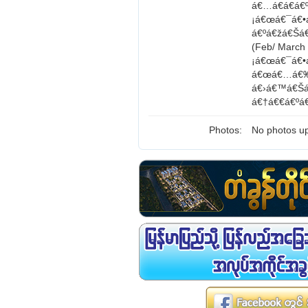
á€…á€­á€á€
¡á€œá€¯á€•
á€ºá€žá€Šá
(Feb/ Marc
¡á€œá€¯á€•
á€œá€…á€‰á
á€›á€™á€Šá
á€†á€€á€ºá
Photos:
No photos up