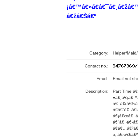
¡á€™á€»á€­á€¯á€¸á€žá€
á€žá€Šá€º
Category:
Helper/Maid
Contact no.:
Email:
Email not sh
Description:
Part Time á
±á€¸á€¡á€™
á€¯á€›á€¾á
á€á€”á€¬á€
á€¡á€œá€¯á€•
á€”á€¬á€›á
á€á€…á€ºá€
á‚ á€›á€€á