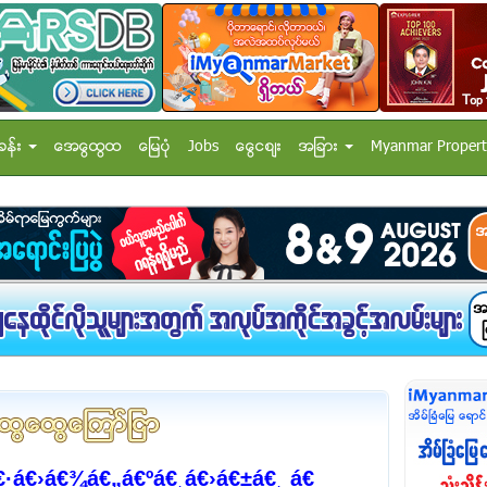
ခန္း
အေထြေထြ
ေျမပံု
Jobs
ေငြေစ်း
အျခား
Myanmar Propert
€·á€›á€¾á€„á€ºá€¸á€›á€±á€¸ á€