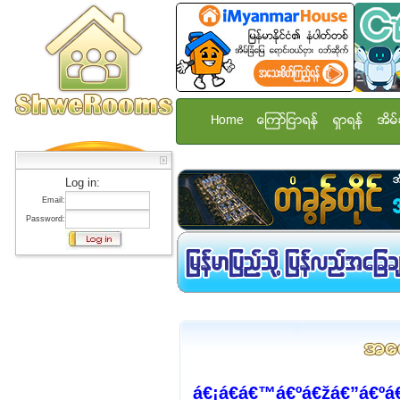
Home
ေၾကာ္ျငာရန္
ရွာရန္
အိမ္
Log in:
Email:
Password:
á€¡á€­á€™á€ºá€žá€”á€ºá