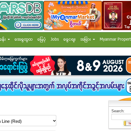
ခန္း
အေထြေထြ
ေျမပံု
Jobs
ေငြေစ်း
အျခား
Myanmar Propert
Search: