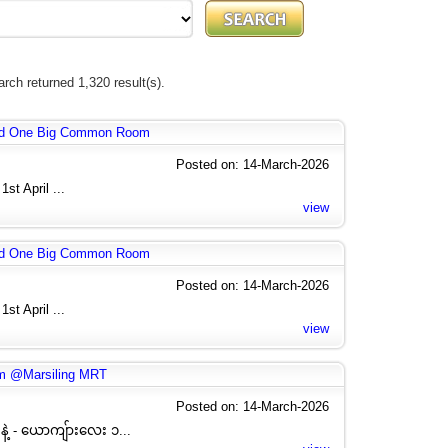
rch returned 1,320 result(s).
nd One Big Common Room
Posted on: 14-March-2026
st April ...
view
nd One Big Common Room
Posted on: 14-March-2026
st April ...
view
m @Marsiling MRT
Posted on: 14-March-2026
နဲ့ - ယောကျ်ားလေး ၁...