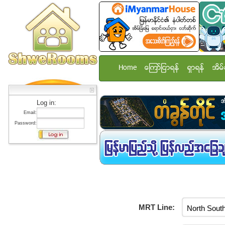
Home
ေၾကာ္ျငာရန္
ရွာရန္
အိမ္
Log in:
Email:
Password:
MRT Line: