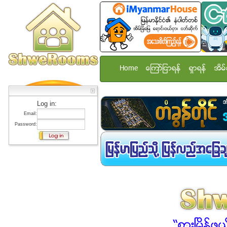
Home
ေၾကာ္ျငာရန္
ရွာရန္
အိမ္
Log in:
Email:
Password: