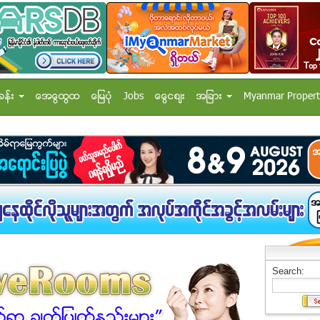
ခန္း
အေထြေထြ
ေျမပံု
Jobs
ေငြေစ်း
အျခား
Myanmar Propert
Search: