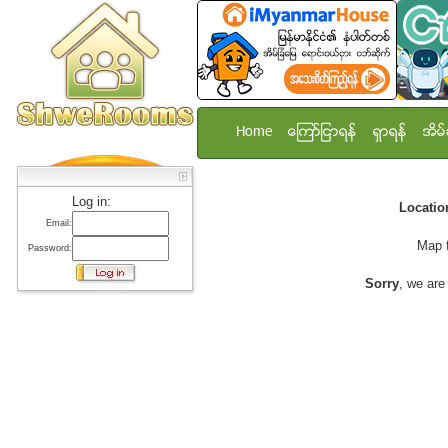
Home
ေၾကာ္ျငာရန္
ရွာရန္
အိမ္
Log in:
Locati
Email:
Map 
Password:
Sorry
, we are