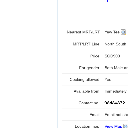
Nearest MRT/LRT:
Yew Tee
MRT/LRT Line:
North South
Price:
SGD900
For gender:
Both Male a
Cooking allowed:
Yes
Available from:
Immediately 
Contact no.:
Email:
Email not sh
Location map:
View Map