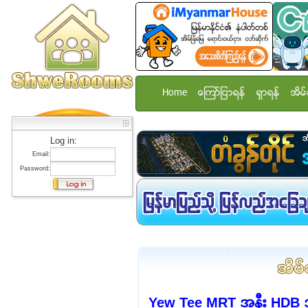
Home
ေၾကာ္ျငာရန္
ရွာရန္
အိမ္
Log in:
Email:
Password:
Yew Tee MRT အနီး HDB အခ