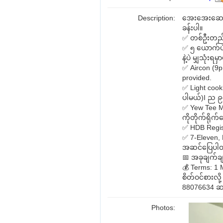
Description:
အေးအေးဆေးဆ
ခန်းပါ။
✅ တစ်ဦးတည်း
✅ ၅ ယောက်ပဲရ
နဲ့ပဲ မျှသုံးရမှ
✅ Aircon (9p
provided.
✅ Light cooki
ပါမယ်)I ည ၉.
✅ Yew Tee MR
ကိုတိုက်ရိုက
✅ HDB Regis
✅ 7-Eleven, 
အဆင်ပြေပါ
📅 အခုချက်ချင
💰 Terms: 1 
စိတ်ဝင်စားလ
88076634 ဆ
Photos: