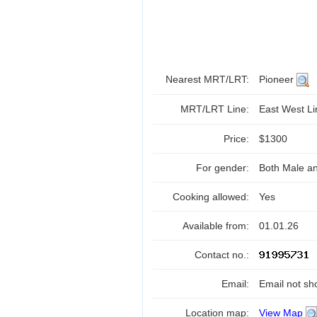
Nearest MRT/LRT:
Pioneer
MRT/LRT Line:
East West L
Price:
$1300
For gender:
Both Male a
Cooking allowed:
Yes
Available from:
01.01.26
Contact no.:
Email:
Email not sh
Location map:
View Map