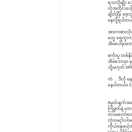
ရသလိုမျိုး အ
တဲ့အတိုင်းပေ
ချိတ်ပြီး ဖ
နေလို့ရပါတယ
အားကစားလို
တွေ ရေကူးကန်
အိမ်ပေါ်မှာတ
စင်္ကာပူ တစ်န
အိမ်ဘေးမှာ မှ
သို့မဟုတ် MRT
ကဲ ... ဒီလိ
နေပါတယ်။ 01.
#မှတ်ချက်အန
ကြံဖွတ်နဲ့ 
တပ်မတော်ထေ
လုံးဝမငှါးပါခ
ကိုယ်နေမယ့်အိမ