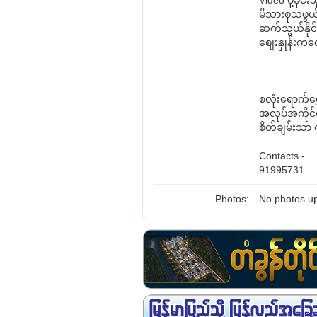
Video ပို့ခိုင
မိသားစုသဖွ
ဆက်သွယ်နိုင
စျေးနှုန်းကတ
စလုံးရောက်ရွှ
အလုပ်အကိုင
စိတ်ချမ်းသာ
Contacts -
91995731
Photos:
No photos up