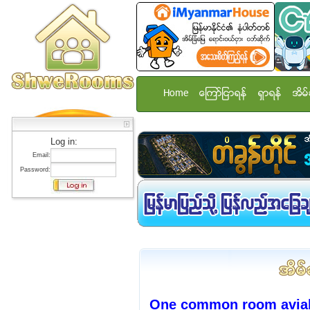
Home
ေၾကာ္ျငာရန္
ရွာရန္
အိမ္
Log in:
Email:
Password:
One common room aviali