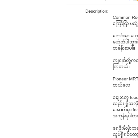
Description:
Common Ro
ကြော်ငြာ မလိ
ရောင်းမှာ မဟ
မဟုတ်ပါဘူး
တခန်းစာပါ။
ကျနော်တို့ကတ
ကြတယ်။
Pioneer MRT 
တယ်လေ
စျေးတွေ food
လည်း ရှိသလို
အောက်မှာ fo
အကုန်ရပါတ
ရေဖိုးမီးဖို
လူမရှိရင်တော