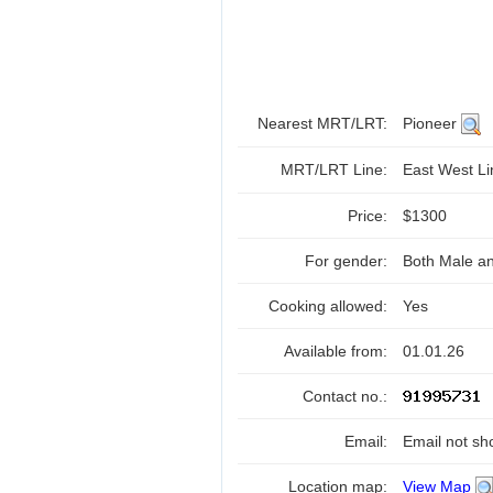
Nearest MRT/LRT:
Pioneer
MRT/LRT Line:
East West L
Price:
$1300
For gender:
Both Male a
Cooking allowed:
Yes
Available from:
01.01.26
Contact no.:
Email:
Email not sh
Location map:
View Map