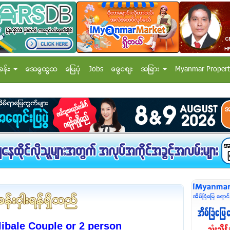
ခန္း
အေထြေထြ
ေျမပံု
Jobs
ေငြေစ်း
အျခား
Myanmar Propert
bale Couple or 2 person