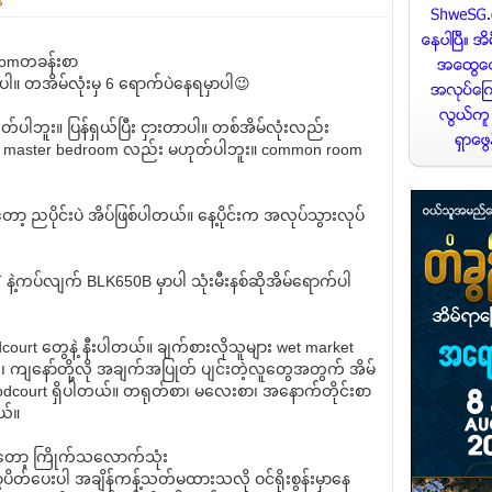
omတခန်းစာ
ု့ပါ။ တအိမ်လုံးမှ 6 ရောက်ပဲနေရမှာပါ😉
ုတ်ပါဘူး။ ပြန်ရှယ်ပြီး ငှားတာပါ။ တစ်အိမ်လုံးလည်း
။ master bedroom လည်း မဟုတ်ပါဘူး။ common room
ော့ ညပိုင်းပဲ အိပ်ဖြစ်ပါတယ်။ နေ့ပိုင်းက အလုပ်သွားလုပ်
နဲ့ကပ်လျက် BLK650B မှာပါ သုံးမီးနစ်ဆိုအိမ်ရောက်ပါ
court တွေနဲ့ နီးပါတယ်။ ချက်စားလိုသူများ wet market
၊ ကျနော်တို့လို အချက်အပြုတ် ပျင်းတဲ့လူတွေအတွက် အိမ်
odcourt ရှိပါတယ်။ တရုတ်စာ၊ မလေးစာ၊ အနောက်တိုင်းစာ
ယ်။
းကတော့ ကြိုက်သလောက်သုံး
့ပိတ်ပေးပါ အချိန်ကန့်သတ်မထားသလို ဝင်ရိုးစွန်းမှာနေ