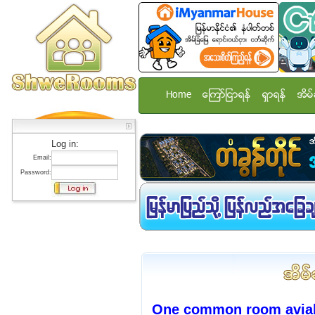
Home
ေၾကာ္ျငာရန္
ရွာရန္
အိမ္
Log in:
Email:
Password:
One common room aviali