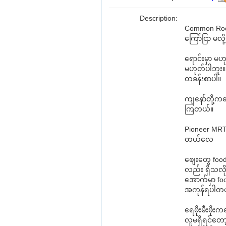
Description:
Common Ro
ကြော်ငြာ မလိ
ရောင်းမှာ မဟ
မဟုတ်ပါဘူး
တခန်းစာပါ။
ကျနော်တို့ကတ
ကြတယ်။
Pioneer MRT 
တယ်လေ
စျေးတွေ food
လည်း ရှိသလို
အောက်မှာ fo
အကုန်ရပါတ
ရေဖိုးမီးဖို
လူမရှိရင်တော