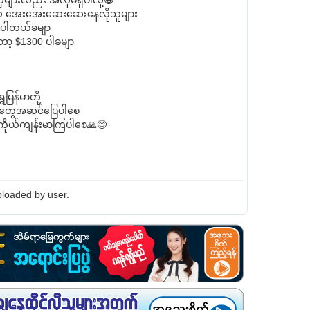
်းသူများလည်း အလိုမရှိပါလို့😁
ယ် အေးအေးဆေးဆေးနေလိုသူများ
်ပါတယ်ခမျာ
ော့ $1300 ပါခမျာ
ေမြန်မာတို့
်တွေအဆင်ပြေပါစေ
 ကိုယ်ကျန်းမာကြပါစေ🙏😊
loaded by user.