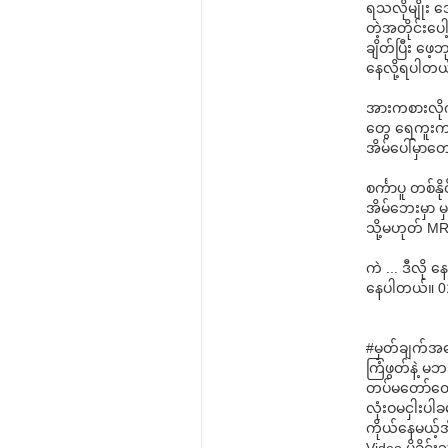
ရသလိုမျိုး အ
တဲ့အတိုင်းပေ
ချိတ်ပြီး ဖ
နေလို့ရပါတယ
အားကစားလို
တွေ ရေကူးကန်
အိမ်ပေါ်မှာတ
စင်္ကာပူ တစ်န
အိမ်ဘေးမှာ မှ
သို့မဟုတ် MRT
ကဲ ... ဒီလိ
နေပါတယ်။ 01.
#မှတ်ချက်အန
ကြံဖွတ်နဲ့ 
တပ်မတော်ထေ
လုံးဝမငှါးပါခ
ကိုယ်နေမယ့်အိမ