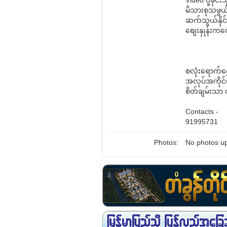
Video ပို့ခိုင
မိသားစုသဖွ
ဆက်သွယ်နိုင
စျေးနှုန်းကတ
စလုံးရောက်ရွှ
အလုပ်အကိုင
စိတ်ချမ်းသာ
Contacts -
91995731
Photos:
No photos up