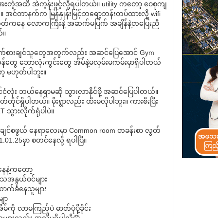
ေးတဲ့အထိ အဲကွန်းဖွင့်လို့ရပါတယ်။ utility ကတော့ ဝေစုကျ
ါ့။ အင်တာနက်က မြန်နှုန်းမြင့်ဘရော့ဘန်းတပ်ထားလို့ wifi
ေ့ဘုတ်ကနေ လောကကြီးနဲ့ အဆက်မပြက် အချိန်နဲ့တပြေးညီ
်။
က်စားချင်သူတွေအတွက်လည်း အဆင်ပြေအောင် Gym
တွေ ဘောလုံးကွင်းတွေ အိမ်နဲ့မလှမ်းမကမ်းမှာရှိပါတယ်
ော့ မဟုတ်ပါဘူး။
ိုင်ငံလုံး ဘယ်နေရာမဆို သွားလာနိုင်ဖို့ အဆင်ပြေပါတယ်။
တ်တိုင်ရှိပါတယ်။ မိုးရွာလည်း ထီးမလိုပါဘူး။ ကားစီးပြီး
 သွားလိုက်ရုံပါပဲ။
ု နေချင်စဖွယ် နေရာလေးမှာ Common room တခန်းစာ လွတ်
01.25မှာ စတင်နေလို့ ရပါပြီ။
ေနဲ့ကတော့
မဘသအနွယ်ဝင်များ
ာက်ခံနေသူများ
မျာ
်ကို လာမကြည့်ပဲ ဓာတ်ပုံပို့ခိုင်း