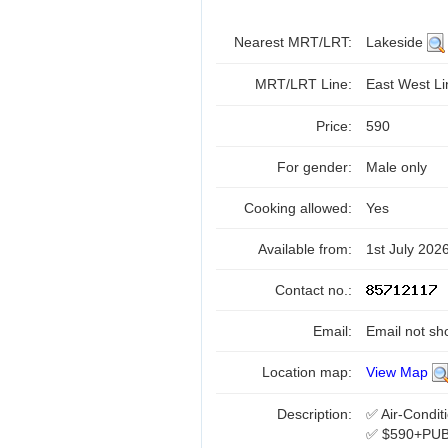
Nearest MRT/LRT:
Lakeside
MRT/LRT Line:
East West L
Price:
590
For gender:
Male only
Cooking allowed:
Yes
Available from:
1st July 202
Contact no.:
Email:
Email not sh
Location map:
View Map
Description:
✅ Air-Condi
✅ $590+PUB 