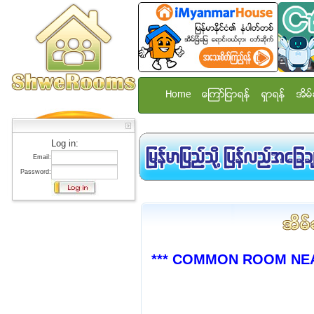
Home
ေၾကာ္ျငာရန္
ရွာရန္
အိမ္
Log in:
Email:
Password:
*** COMMON ROOM NEA