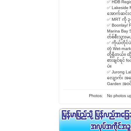
✅ HDB Regist
✅ Lakeside MR
အောက်ဆင်းတာ
✅ MRT ကို ၃-
✅ Boonlay/ P
Marina Bay 
တ်စ်စီးသွား
✅ ကိုယ်တိုင
တဲ့ Wet-marke
တို့ရှိတယ်။ ထ
စားချင်ရင် 
ပဲ။
✅ Jurong La
လျောက်၊ အပြ
Garden အဝင်န
Photos:
No photos up