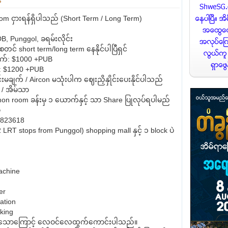
 ငှားရန်ရှိပါသည် (Short Term / Long Term)
B, Punggol, ခရမ်းလိုင်း
စတင် short term/long term နေနိုင်ပါပြီရှင်
က်: $1000 +PUB
: $1200 +PUB
မချက် / Aircon မသုံးပါက ဈေးညှိနှိုင်းပေးနိုင်ပါသည်
း / အိမ်သာ
n room ခန်းမှ ၁ ယောက်နှင့် သာ Share ပြုလုပ်ရပါမည်
ာ
: 823618
 LRT stops from Punggol) shopping mall နှင့် ၁ block ပဲ
achine
er
ation
king
ှိသောကြောင့် လေဝင်လေထွက်ကောင်းပါသည်။