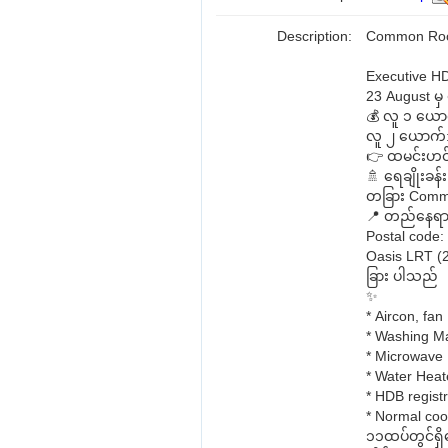
Description:
Common Room
Executive HD
23 August မှ 
💰 လူ ၁ ယော
လူ ၂ ယောက်
👉 ထမင်းဟင်း
🚿 ရေချိုးခန်
တခြား Commo
📍 တည်နေရ
Postal code
Oasis LRT (2
ခြား ပါသည်
✨
* Aircon, fan
* Washing M
* Microwave
* Water Heat
* HDB registr
* Normal coo
၁၁ထပ်တွင်ရ