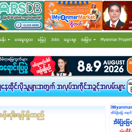
ခန္း
အေထြေထြ
ေျမပံု
Jobs
ေငြေစ်း
အျခား
Myanmar Propert