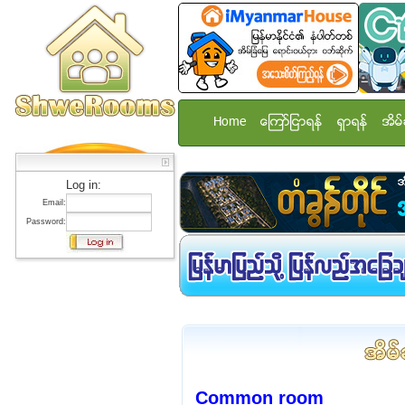
Home
ေၾကာ္ျငာရန္
ရွာရန္
အိမ္
Log in:
Email:
Password:
Common room