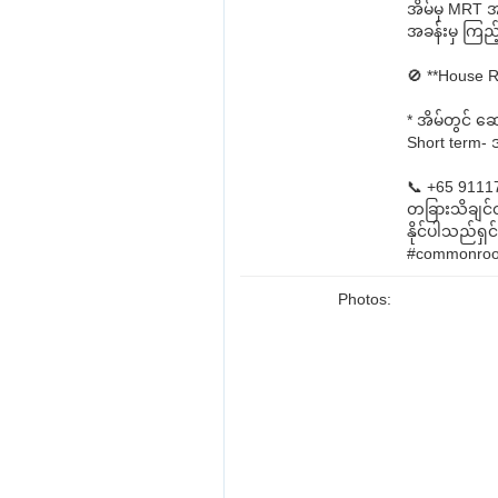
အိမ်မှ MRT အထ
အခန်းမှ ကြည့
🚫 **House R
* အိမ်တွင် 
Short term- 
📞 +65 9111
တခြားသိချင်တာ
နိုင်ပါသည်ရှင်
#commonro
Photos: