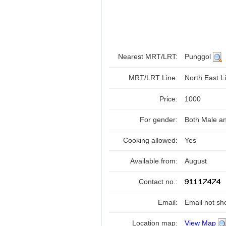
Nearest MRT/LRT:
Punggol
MRT/LRT Line:
North East Li
Price:
1000
For gender:
Both Male a
Cooking allowed:
Yes
Available from:
August
Contact no.:
Email:
Email not sh
Location map:
View Map