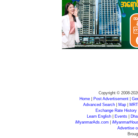
Copyright © 2008-202
Home
|
Post Advertisement
|
Gen
Advanced Search
|
Map
|
MRT
Exchange Rate History
Learn English
|
Events
|
Dha
iMyanmarAds.com
|
iMyanmarHou
Advertise
Broug