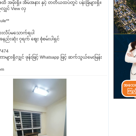
ိ အမိုးရှိ။ အိမ်အနား နှင့် တတိယထပ်တွင် ပန်းခြံများရှိ။
်လျှင် View လှ
ule**
ဆေးလိပ်မသောက်ရပါ
အနည်းဆုံး ၇ရက် ဈေး စုံစမ်းပါရှင်
7474
များရှိလျှင် ဖုန်းဖြင့် Whatsapp ဖြင့် ဆက်သွယ်မေးမြန်း
om