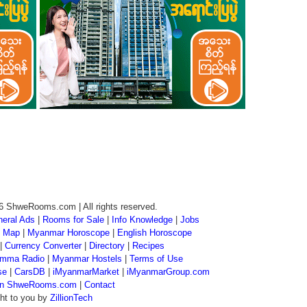
6 ShweRooms.com | All rights reserved.
eral Ads
|
Rooms for Sale
|
Info Knowledge
|
Jobs
 Map
|
Myanmar Horoscope
|
English Horoscope
|
Currency Converter
|
Directory
|
Recipes
mma Radio
|
Myanmar Hostels
|
Terms of Use
se
|
CarsDB
|
iMyanmarMarket
|
iMyanmarGroup.com
 on ShweRooms.com
|
Contact
ht to you by
ZillionTech