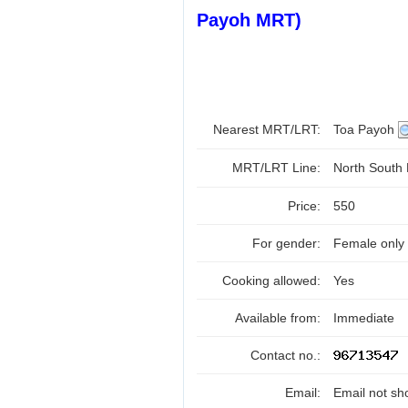
Payoh MRT)
Nearest MRT/LRT:
Toa Payoh
MRT/LRT Line:
North South
Price:
550
For gender:
Female only
Cooking allowed:
Yes
Available from:
Immediate
Contact no.:
Email:
Email not sh