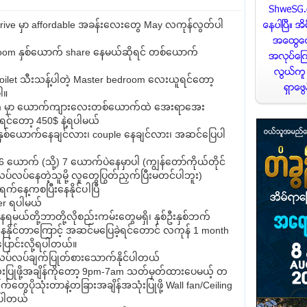
Drive မှာ affordable အခန်းလေးတွေ May လကုန်လွတ်ပါ
om နှစ်ယောက် share နေမယ်ဆိုရင် တစ်ယောက်
 toilet သီးသန့်ပါတဲ့ Master bedroom လေးယူရင်တော့
ါ။
om မှာ ယောက်ကျားလေးတစ်ယောက်ထဲ အေးရာအေး
ရင်တော့ 450$ နဲ့ရပါမယ်
နှစ်ယောက်နေချင်လား၊ couple နေချင်လား၊ အဆင်ပြေပါ
6 ယောက် (သို့) 7 ယောက်ပဲနေမှာပါ (ကျွန်တော်ကိုယ်တိုင်
်လပ်နေတဲ့သူမို့ လူတွေပြွတ်ညှက်ပြီးမတင်ပါဘူး)
်နေ့ကစပြီးနေနိုင်ပါပြီ
er ရပါမယ်
ရမယ်တို့ဘာတို့လိုစည်းကမ်းတွေမရှိ၊ နှစ်ဦးနှစ်ဘက်
ှိနေနိုင်တာကြောင့် အဆင်မပြေခဲ့ရင်တောင် လကုန် 1 month
ပြောင်းလို့ရပါတယ်။
ပ်လပ်ချက်ပြုတ်စားသောက်နိုင်ပါတယ်
ံးပြုဖို့အချိန်ကိုတော့ 9pm-7am သတ်မှတ်ထားပေမယ့် တ
ွေပိုသုံးတာနဲ့တခြားအချိန်အသုံးပြုဖို့ Wall fan/Ceiling
းပါတယ်