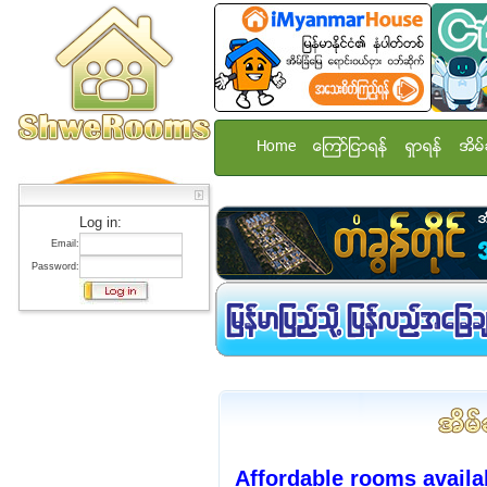
Home
ေၾကာ္ျငာရန္
ရွာရန္
အိမ္
Log in:
Email:
Password:
Affordable rooms availa