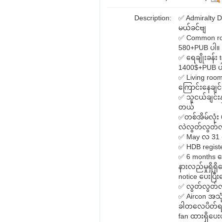
Description:
✅ Admiralty 
မယ်ခင်ဗျ
✅ Common ro
580+PUB ပါ။
✅ ရေချိုးခန်း
1400$+PUB ပ
✅ Living ro
ကြောင်းနေချင်
✅ သူငယ်ချင်း
တယ်
✅တစ်အိမ်လုံး 
လဲလွတ်လွတ်လပ
✅ May လ 31 ရက
✅ HDB regist
✅ 6 months နေ
နားလည်မှုရှိရ
notice ပေးပြီး
✅ လွတ်လွတ်လ
✅ Aircon အသု
ခါတလေပိတ်ရက်တ
fan ထားရှိပေ