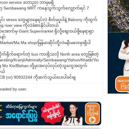
Aircon service ခဘာညာ ဘာမှမရှိ
့ Sembawang MRT ကနေသွက်သွက်လျှောက်ရင် 7
်း stress တွေများနေရင်လဲ စိတ်မပူပါနဲ့ Balcony ကိုထွက်
g river view ကိုလဲခံစားနိုင်ပါတယ်
ာက်မှ Giant Supermarket ရှိလို့စျေးဝယ်ဖို့နေရာရှာ
ော်
rket/Ma Ma shop/မြန်မာဆိုင်တို့လဲမနီးမဝေးမှာရှိပါ
ိုက်ရိုက်ရောက်တဲ့ bus ကားရှိသလို North area တွေဖြစ်တဲ့
siling/Kranji/Admiralty/Sembawang/Yishun/Khatib/Yio
 Mo Kio/Bishan တို့မှာအလုပ်လုပ်တဲ့သူတွေအတွက်
တယ်
် CB (or) 90932244 ကိုဆက်သွယ်ပေးပါခင်ဗျ
oaded by user.