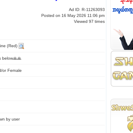
Ad ID: R-11263093
Posted on 16 May 2026 11:06 pm
Viewed 97 times
Line (Red)
ls below🙏🙏
d/or Female
wn by user