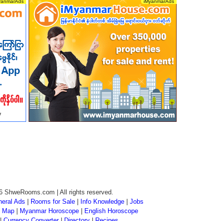
6 ShweRooms.com | All rights reserved.
eral Ads
|
Rooms for Sale
|
Info Knowledge
|
Jobs
 Map
|
Myanmar Horoscope
|
English Horoscope
|
Currency Converter
|
Directory
|
Recipes