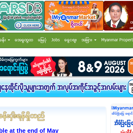
ခန္း
အေထြေထြ
ေျမပံု
Jobs
ေငြေစ်း
အျခား
Myanmar Propert
ble at the end of May