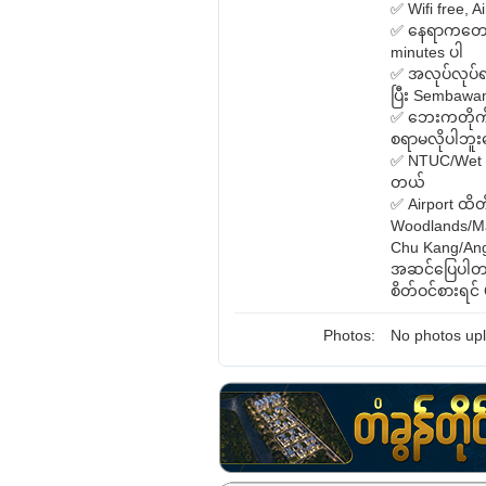
✅ Wifi free, 
✅ နေရာကတော
minutes ပါ
✅ အလုပ်လုပ်ရင
ပြီး Sembawan
✅ ဘေးကတိုက်အေ
စရာမလိုပါဘူးန
✅ NTUC/Wet Ma
တယ်
✅ Airport ထိတ
Woodlands/Mar
Chu Kang/Ang
အဆင်ပြေပါ
စိတ်ဝင်စားရင
Photos:
No photos upl