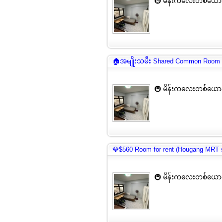
🚇 မိန်းကလေးတစ်ယောက
🏠အမျိုးသမီး Shared Common Room
🚇 မိန်းကလေးတစ်ယောက
💎$560 Room for rent (Hougang MRT s
🚇 မိန်းကလေးတစ်ယောက