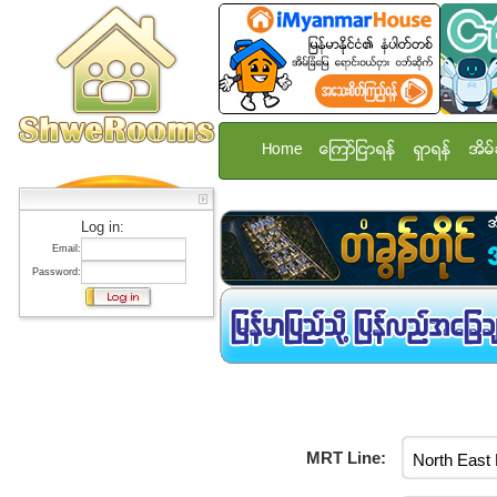
Home
ေၾကာ္ျငာရန္
ရွာရန္
အိမ္
Log in:
Email:
Password:
MRT Line: