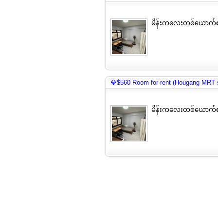
မိန်းကလေးတစ်ယောက်စ
💎$560 Room for rent (Hougang MRT s
မိန်းကလေးတစ်ယောက်စ